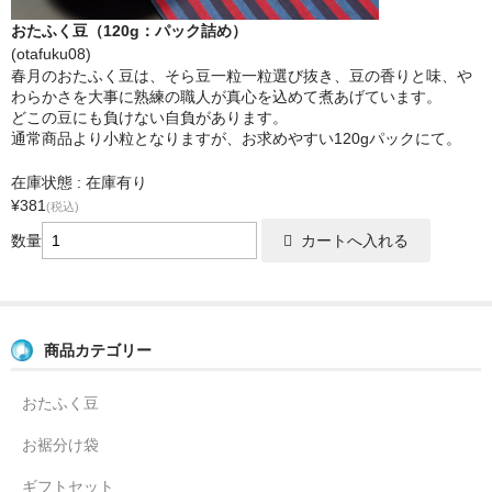
おたふく豆（120g：パック詰め）
(otafuku08)
春月のおたふく豆は、そら豆一粒一粒選び抜き、豆の香りと味、や
わらかさを大事に熟練の職人が真心を込めて煮あげています。
どこの豆にも負けない自負があります。
通常商品より小粒となりますが、お求めやすい120gパックにて。
在庫状態 : 在庫有り
¥381
(税込)
数量
商品カテゴリー
おたふく豆
お裾分け袋
ギフトセット