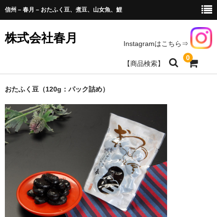
信州 – 春月 – おたふく豆、煮豆、山女魚、鯉
株式会社春月
Instagramはこちら⇒
0
【商品検索】
商品のお求め
おたふく豆（120g：パック詰め）
豆、山菜、農産加工商品
天女魚、鯉、水産加工
春月商品取扱いのお店一覧
会社情報
お問い合わせ