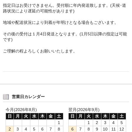
指定日はお受けできません。受付順に年内発送致します。(天候･道
路状況により遅延の可能性があります)
地域や配送状況により到着が年明けとなる場合もございます。
その後の受付は１月4日発送となります。(1月5日以降の指定は可能
です)
ご理解の程よろしくお願いいたします。
営業日カレンダー
今月(2026年8月)
翌月(2026年9月)
日
月
火
水
木
金
土
日
月
火
水
木
金
土
1
1
2
3
4
5
2
3
4
5
6
7
8
6
7
8
9
10
11
12