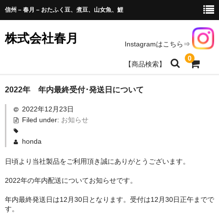
信州 – 春月 – おたふく豆、煮豆、山女魚、鯉
株式会社春月
Instagramはこちら⇒
0
【商品検索】
商品のお求め
2022年 年内最終受付･発送日について
2022年12月23日
豆、山菜、農産加工商品
Filed under:
お知らせ
天女魚、鯉、水産加工
honda
春月商品取扱いのお店一覧
日頃より当社製品をご利用頂き誠にありがとうございます。
会社情報
2022年の年内配送についてお知らせです。
お問い合わせ
年内最終発送日は12月30日となります。受付は12月30日正午までで
す。