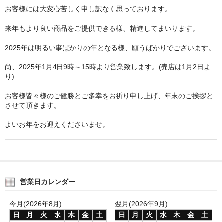
お客様には大変心苦しく申し訳なく思っております。
来年もより良い商品をご提供できる様、精進してまいります。
2025年は明るい事ばかりの年となる様、願うばかりでございます。
尚、2025年1月4日9時～15時より営業致します。(売店は1月2日よ
り)
お客様皆々様のご健勝とご多幸をお祈り申し上げ、年末のご挨拶と
させて頂きます。
よいお年をお迎えくださいませ。
営業日カレンダー
今月(2026年8月)
翌月(2026年9月)
日
月
火
水
木
金
土
日
月
火
水
木
金
土