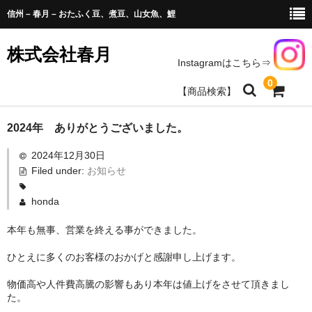
信州 – 春月 – おたふく豆、煮豆、山女魚、鯉
株式会社春月
Instagramはこちら⇒
0
【商品検索】
商品のお求め
2024年 ありがとうございました。
2024年12月30日
豆、山菜、農産加工商品
Filed under:
お知らせ
天女魚、鯉、水産加工
honda
春月商品取扱いのお店一覧
本年も無事、営業を終える事ができました。
会社情報
ひとえに多くのお客様のおかげと感謝申し上げます。
お問い合わせ
物価高や人件費高騰の影響もあり本年は値上げをさせて頂きまし
た。