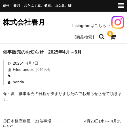
信州 – 春月 – おたふく豆、煮豆、山女魚、鯉
株式会社春月
Instagramはこちら⇒
0
【商品検索】
商品のお求め
催事販売のお知らせ 2025年4月～6月
2025年4月7日
豆、山菜、農産加工商品
Filed under:
お知らせ
天女魚、鯉、水産加工
honda
春月商品取扱いのお店一覧
春～夏 催事販売の日程が決まりましたのでお知らせさせて頂きま
す。
会社情報
お問い合わせ
◎日本橋髙島屋 B1催事場・・・・・・・・ 4月23日(水)～ 4月29
日(火)